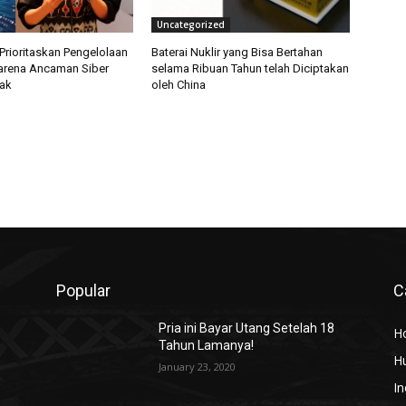
Uncategorized
Prioritaskan Pengelolaan
Baterai Nuklir yang Bisa Bertahan
arena Ancaman Siber
selama Ribuan Tahun telah Diciptakan
ak
oleh China
Popular
C
Pria ini Bayar Utang Setelah 18
H
Tahun Lamanya!
H
January 23, 2020
In