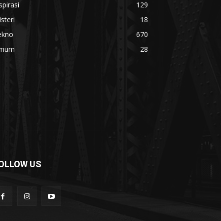
spirasi
129
steri
18
ekno
670
mum
28
OLLOW US