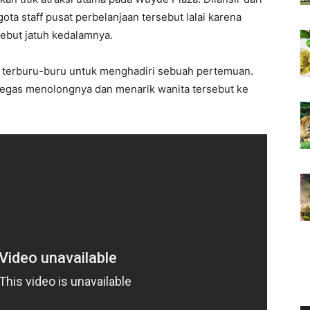
ta staff pusat perbelanjaan tersebut lalai karena
sebut jatuh kedalamnya.
at terburu-buru untuk menghadiri sebuah pertemuan.
gegas menolongnya dan menarik wanita tersebut ke