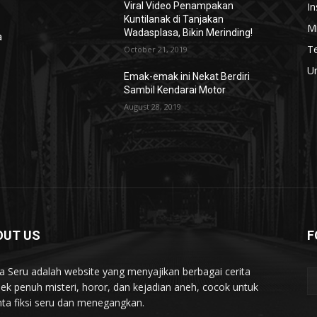
In
Viral Video Penampakan
Kuntilanak di Tanjakan
Mi
Wadasplasa, Bikin Merinding!
a
T
October 21, 2019
U
Emak-emak ini Nekat Berdiri
Sambil Kendarai Motor
August 28, 2019
OUT US
F
ta Seru adalah website yang menyajikan berbagai cerita
ek penuh misteri, horor, dan kejadian aneh, cocok untuk
nta fiksi seru dan menegangkan.