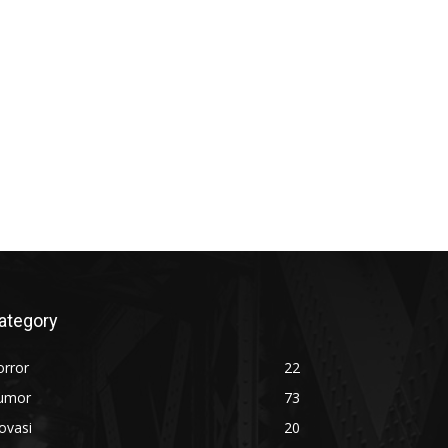
ategory
orror
22
umor
73
ovasi
20