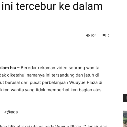
 ini tercebur ke dalam
904
0
olam hiu
– Beredar rekaman video seorang wanita
dak diketahui namanya ini tersandung dan jatuh di
but berasal dari pusat perbelanjaan Wuuyue Plaza di
ukkan wanita yang tidak memperhatikan bagian atas
<@ads
an titik atraksi utama pada Wuyue Plaza. Dilansir dari