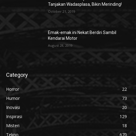
Tanjakan Wadasplasa, Bikin Merinding!
October 21, 2019
Emak-emak ini Nekat Berdiri Sambil
Kendarai Motor
August 28, 2019
Category
Horror
22
Humor
73
Inovasi
20
Inspirasi
129
Misteri
18
Tekno
670