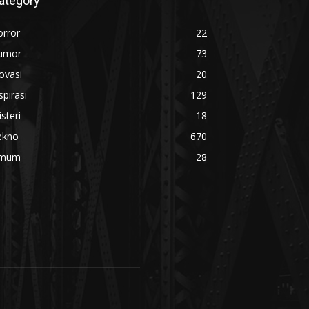
ategory
orror
22
umor
73
ovasi
20
spirasi
129
steri
18
ekno
670
mum
28