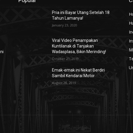
Popular
C
Pria ini Bayar Utang Setelah 18
H
Tahun Lamanya!
H
January 23, 2020
In
In
Viral Video Penampakan
Kuntilanak di Tanjakan
Mi
ni
Wadasplasa, Bikin Merinding!
T
October 21, 2019
U
Emak-emak ini Nekat Berdiri
Sambil Kendarai Motor
August 28, 2019
n