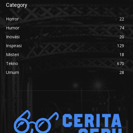
Category
Horror
22
Humor
74
Inovasi
20
Inspirasi
129
Misteri
18
Tekno
670
Umum
28