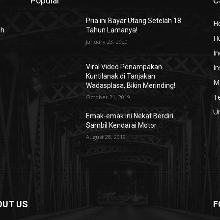
Popular
C
Pria ini Bayar Utang Setelah 18
H
ah
Tahun Lamanya!
H
January 23, 2020
In
In
Viral Video Penampakan
Kuntilanak di Tanjakan
Mi
Wadasplasa, Bikin Merinding!
T
October 21, 2019
U
Emak-emak ini Nekat Berdiri
Sambil Kendarai Motor
August 28, 2019
OUT US
F