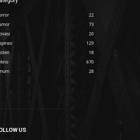
ategory
orror
22
umor
73
ovasi
20
spirasi
129
steri
18
ekno
670
mum
28
OLLOW US