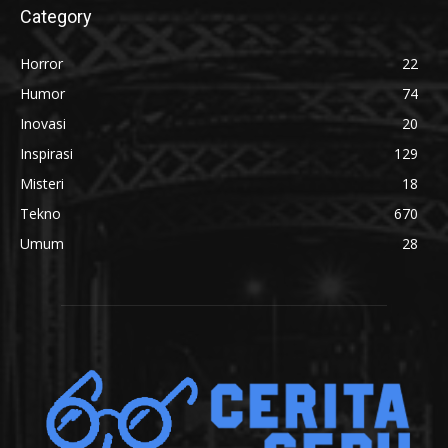
Category
Horror
22
Humor
74
Inovasi
20
Inspirasi
129
Misteri
18
Tekno
670
Umum
28