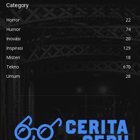
Category
Horror
22
Humor
74
Inovasi
20
Inspirasi
129
Misteri
18
Tekno
670
Umum
28