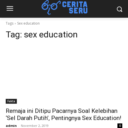
Tags
Sex education
Tag:
sex education
Fakta
Remaja ini Ditipu Pacarnya Soal Kelebihan
‘Sel Darah Putih’, Pentingnya Sex Education!
admin
-
November 2, 2019
0