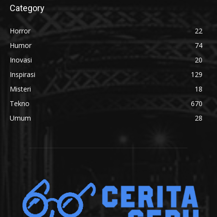
Category
Horror
22
Humor
74
Inovasi
20
Inspirasi
129
Misteri
18
Tekno
670
Umum
28