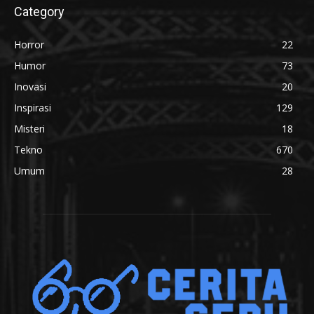
Category
Horror
22
Humor
73
Inovasi
20
Inspirasi
129
Misteri
18
Tekno
670
Umum
28