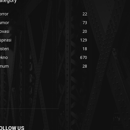
ategory
orror
22
umor
73
ovasi
20
spirasi
129
steri
18
ekno
670
mum
28
OLLOW US