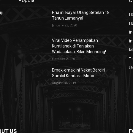
Popular
C
ji
Pria ini Bayar Utang Setelah 18
H
Tahun Lamanya!
H
January 23, 2020
In
In
Viral Video Penampakan
Kuntilanak di Tanjakan
n
Mi
Wadasplasa, Bikin Merinding!
3
T
October 21, 2019
U
Emak-emak ini Nekat Berdiri
Sambil Kendarai Motor
August 28, 2019
OUT US
F