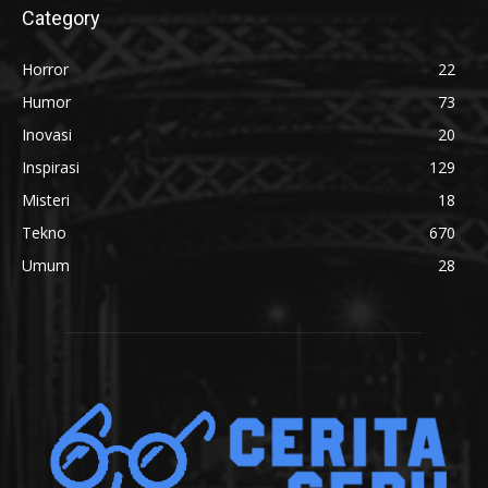
Category
Horror
22
Humor
73
Inovasi
20
Inspirasi
129
Misteri
18
Tekno
670
Umum
28