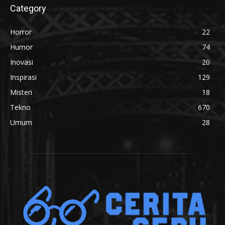
Category
Horror
22
Humor
74
Inovasi
20
Inspirasi
129
Misteri
18
Tekno
670
Umum
28