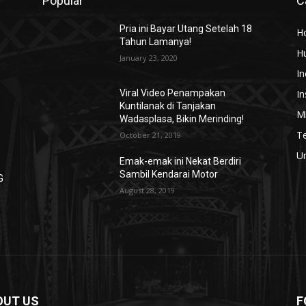
Popular
C
Pria ini Bayar Utang Setelah 18
H
Tahun Lamanya!
H
p
January 23, 2020
In
In
Viral Video Penampakan
Kuntilanak di Tanjakan
Mi
Wadasplasa, Bikin Merinding!
T
October 21, 2019
U
Emak-emak ini Nekat Berdiri
Sambil Kendarai Motor
G
August 28, 2019
OUT US
F