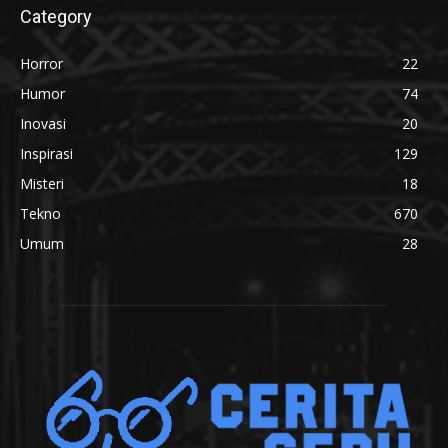
Category
Horror
22
Humor
74
Inovasi
20
Inspirasi
129
Misteri
18
Tekno
670
Umum
28