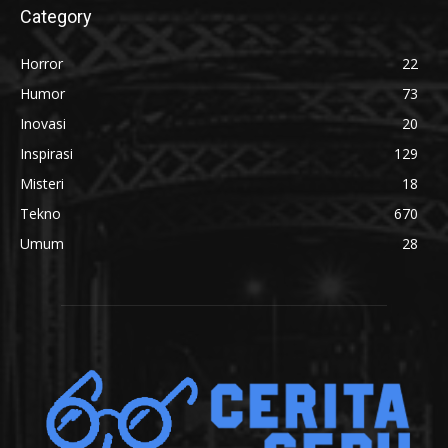
Category
Horror
22
Humor
73
Inovasi
20
Inspirasi
129
Misteri
18
Tekno
670
Umum
28