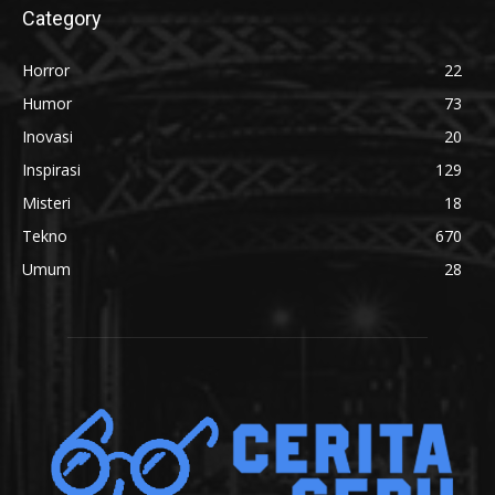
Category
Horror
22
Humor
73
Inovasi
20
Inspirasi
129
Misteri
18
Tekno
670
Umum
28