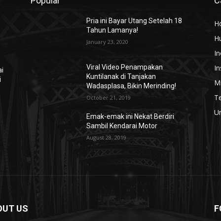
Popular
C
Pria ini Bayar Utang Setelah 18
H
Tahun Lamanya!
H
January 23, 2020
In
In
Viral Video Penampakan
ai
Kuntilanak di Tanjakan
i
Mi
Wadasplasa, Bikin Merinding!
T
October 21, 2019
U
Emak-emak ini Nekat Berdiri
Sambil Kendarai Motor
August 28, 2019
OUT US
F