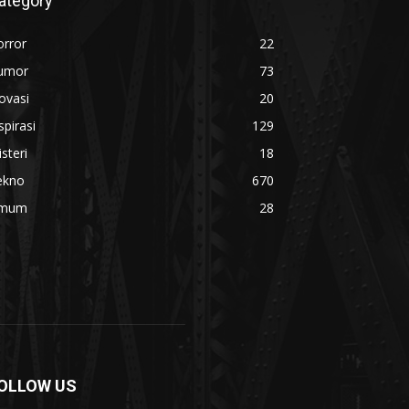
ategory
orror
22
umor
73
ovasi
20
spirasi
129
steri
18
ekno
670
mum
28
OLLOW US