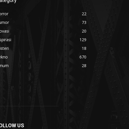
ategory
orror
22
umor
73
ovasi
20
spirasi
129
steri
18
ekno
670
mum
28
OLLOW US