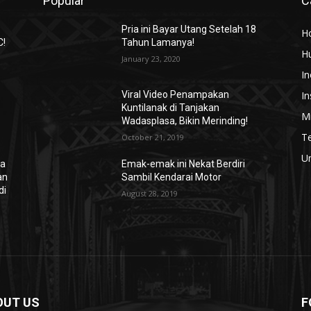
Popular
C
Pria ini Bayar Utang Setelah 18
H
C!
Tahun Lamanya!
H
January 23, 2020
In
In
Viral Video Penampakan
Kuntilanak di Tanjakan
Mi
Wadasplasa, Bikin Merinding!
T
October 21, 2019
U
ra
Emak-emak ini Nekat Berdiri
an
Sambil Kendarai Motor
di
August 28, 2019
OUT US
F