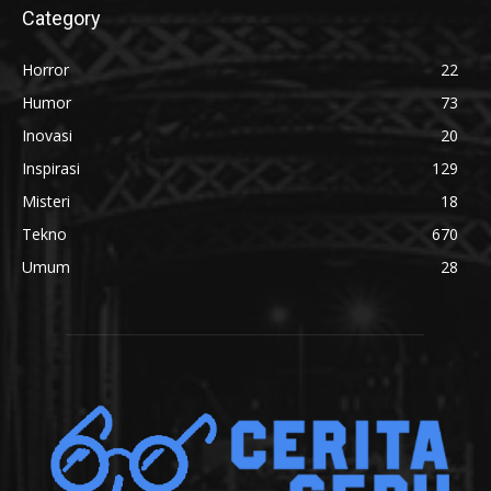
Category
Horror
22
Humor
73
Inovasi
20
Inspirasi
129
Misteri
18
Tekno
670
Umum
28