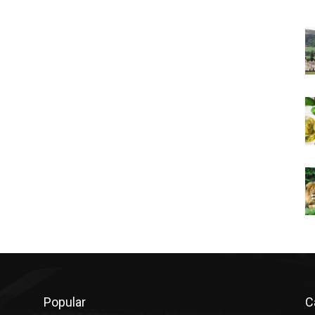
Popular
C