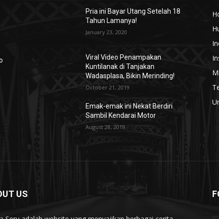
Pria ini Bayar Utang Setelah 18
H
Tahun Lamanya!
H
January 23, 2020
In
In
Viral Video Penampakan
o
Kuntilanak di Tanjakan
Mi
Wadasplasa, Bikin Merinding!
T
October 21, 2019
U
Emak-emak ini Nekat Berdiri
Sambil Kendarai Motor
August 28, 2019
OUT US
F
ta Seru adalah website yang menyajikan berbagai cerita