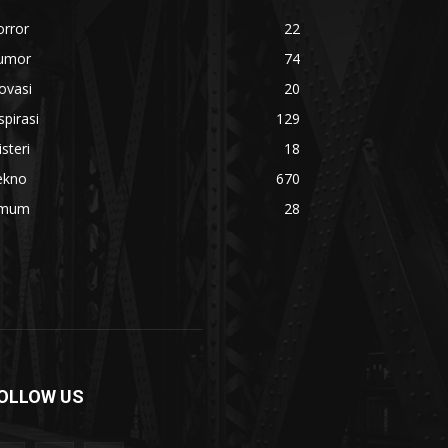
orror
22
umor
74
ovasi
20
spirasi
129
steri
18
ekno
670
mum
28
OLLOW US