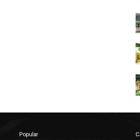
Popular
C