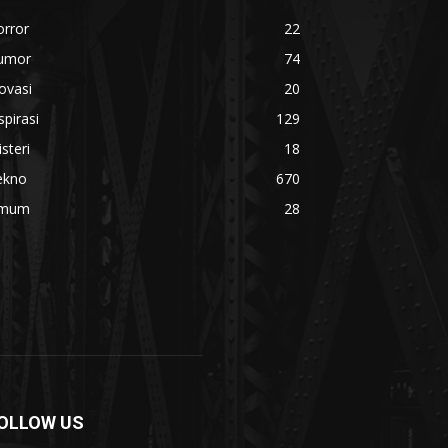
orror
22
umor
74
ovasi
20
spirasi
129
steri
18
ekno
670
mum
28
OLLOW US