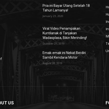
Pria ini Bayar Utang Setelah 18
H
Tahun Lamanya!
H
January 23, 2020
In
In
Viral Video Penampakan
Kuntilanak di Tanjakan
Mi
Wadasplasa, Bikin Merinding!
T
October 21, 2019
U
Emak-emak ini Nekat Berdiri
Sambil Kendarai Motor
ef
August 28, 2019
OUT US
F