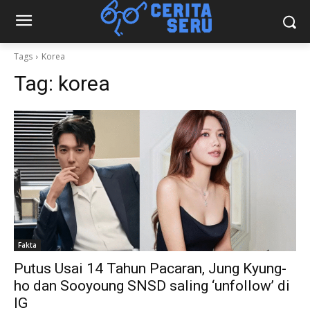
Tags
Korea
Tag:
korea
Fakta
Putus Usai 14 Tahun Pacaran, Jung Kyung-
ho dan Sooyoung SNSD saling ‘unfollow’ di
IG