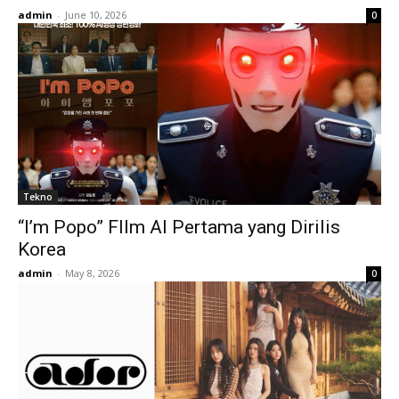
admin
-
June 10, 2026
0
Tekno
“I’m Popo” FIlm AI Pertama yang Dirilis
Korea
admin
-
May 8, 2026
0