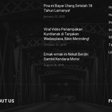
Pria ini Bayar Utang Setelah 18
H
Tahun Lamanya!
H
January 23, 2020
In
In
Viral Video Penampakan
Kuntilanak di Tanjakan
Mi
Wadasplasa, Bikin Merinding!
T
October 21, 2019
U
Emak-emak ini Nekat Berdiri
Sambil Kendarai Motor
August 28, 2019
OUT US
F