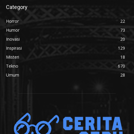
Category
Horror
22
Humor
73
Inovasi
20
Inspirasi
129
Misteri
18
Tekno
670
Umum
28