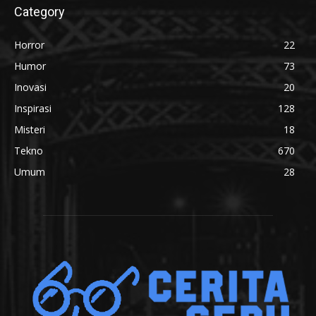
Category
Horror
22
Humor
73
Inovasi
20
Inspirasi
128
Misteri
18
Tekno
670
Umum
28