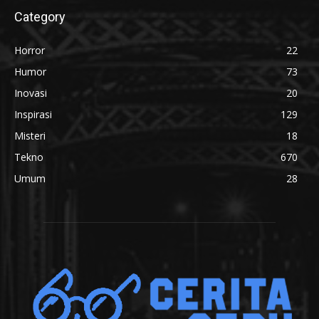
Category
Horror
22
Humor
73
Inovasi
20
Inspirasi
129
Misteri
18
Tekno
670
Umum
28