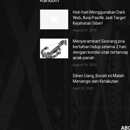
Random
Hati-hati Menggunakan Dark
Web, Asia Pasifik Jadi Target
Kejahatan Siber!
August 27, 2019
Menyeramkan! Seorang pria
bertahan hidup selama 2 hari
dengan kondisi otak tertancap
anak panah
August 29, 2025
Diberi Uang, Bocah ini Malah
Menangis dan Ketakutan
April 22, 2020
AB