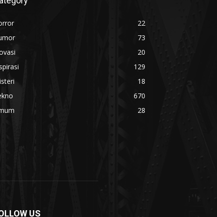
ategory
orror
22
umor
73
ovasi
20
spirasi
129
steri
18
ekno
670
mum
28
OLLOW US