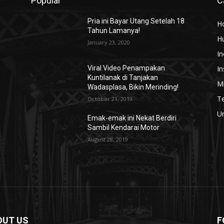
Popular
C
Pria ini Bayar Utang Setelah 18
H
Tahun Lamanya!
H
January 23, 2020
In
In
Viral Video Penampakan
Kuntilanak di Tanjakan
Mi
Wadasplasa, Bikin Merinding!
T
October 21, 2019
U
Emak-emak ini Nekat Berdiri
Sambil Kendarai Motor
August 28, 2019
OUT US
F