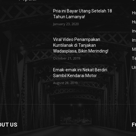
Pria ini Bayar Utang Setelah 18
H
Tahun Lamanya!
H
January 23, 2020
In
In
Viral Video Penampakan
Kuntilanak di Tanjakan
Mi
Wadasplasa, Bikin Merinding!
T
October 21, 2019
U
t
Emak-emak ini Nekat Berdiri
Sambil Kendarai Motor
August 28, 2019
OUT US
F