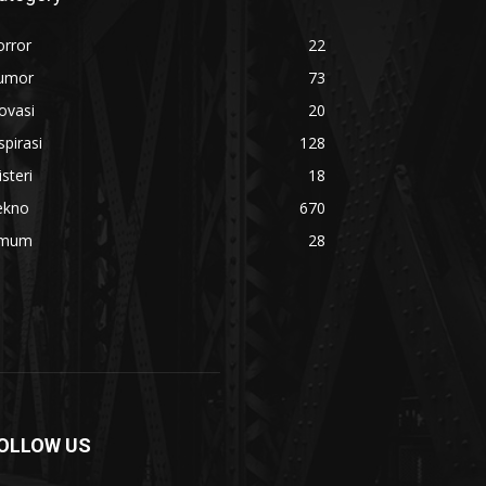
orror
22
umor
73
ovasi
20
spirasi
128
steri
18
ekno
670
mum
28
OLLOW US