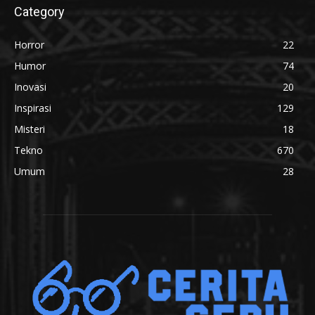
Category
Horror
22
Humor
74
Inovasi
20
Inspirasi
129
Misteri
18
Tekno
670
Umum
28