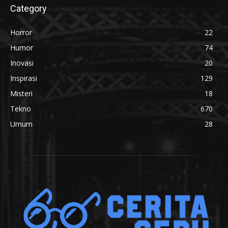
Category
Horror
22
Humor
74
Inovasi
20
Inspirasi
129
Misteri
18
Tekno
670
Umum
28