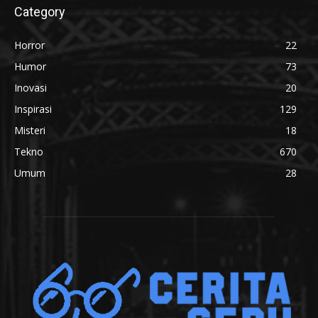
Category
Horror
22
Humor
73
Inovasi
20
Inspirasi
129
Misteri
18
Tekno
670
Umum
28