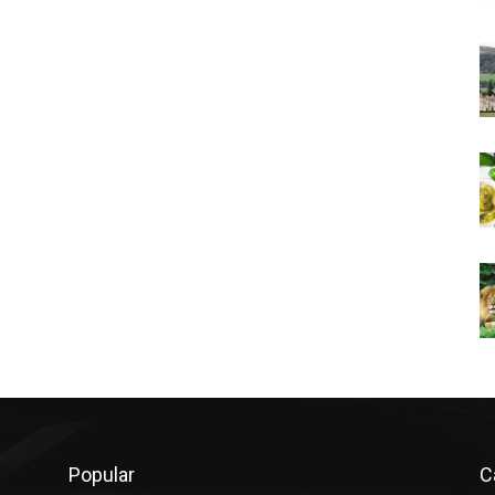
Popular
C