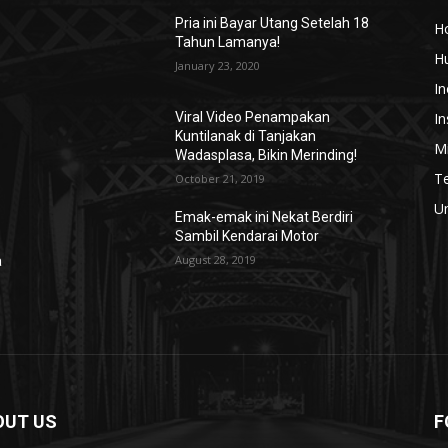
Pria ini Bayar Utang Setelah 18
H
Tahun Lamanya!
H
January 23, 2020
In
In
Viral Video Penampakan
Kuntilanak di Tanjakan
Mi
Wadasplasa, Bikin Merinding!
T
October 21, 2019
U
Emak-emak ini Nekat Berdiri
Sambil Kendarai Motor
August 28, 2019
a
OUT US
F