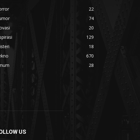
orror
22
umor
74
ovasi
20
spirasi
129
steri
18
ekno
670
mum
28
OLLOW US