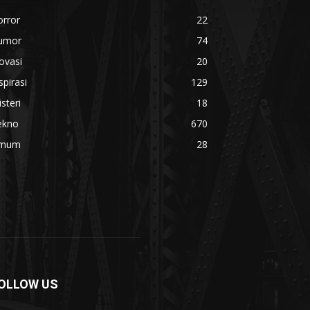
orror
22
umor
74
ovasi
20
spirasi
129
steri
18
ekno
670
mum
28
OLLOW US