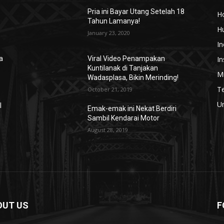
Pria ini Bayar Utang Setelah 18
H
Tahun Lamanya!
H
January 23, 2020
In
In
a
Viral Video Penampakan
Kuntilanak di Tanjakan
Mi
Wadasplasa, Bikin Merinding!
T
October 21, 2019
U
l
Emak-emak ini Nekat Berdiri
Sambil Kendarai Motor
August 28, 2019
OUT US
F