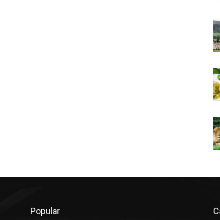
Popular
C