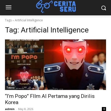
Tags
Artificial Intelligence
Tag:
Artificial Intelligence
Tekno
“I’m Popo” FIlm AI Pertama yang Dirilis
Korea
admin
-
May 8, 2026
0