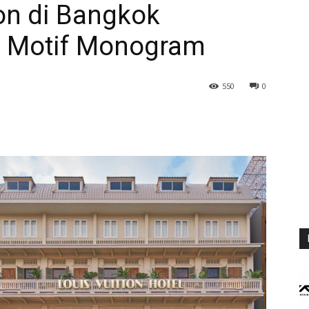
ton di Bangkok
h Motif Monogram
550
0