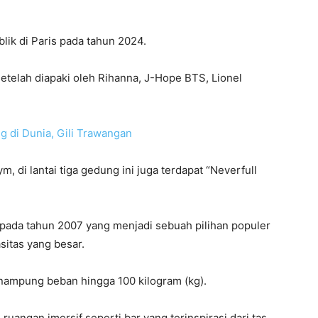
blik di Paris pada tahun 2024.
setelah diapaki oleh Rihanna, J-Hope BTS, Lionel
g di Dunia, Gili Trawangan
m, di lantai tiga gedung ini juga terdapat “Neverfull
n pada tahun 2007 yang menjadi sebuah pilihan populer
sitas yang besar.
enampung beban hingga 100 kilogram (kg).
uangan imersif seperti bar yang terinspirasi dari tas