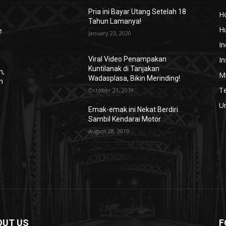
Pria ini Bayar Utang Setelah 18
H
Tahun Lamanya!
H
e
January 23, 2020
In
In
Viral Video Penampakan
Kuntilanak di Tanjakan
h,
Mi
Wadasplasa, Bikin Merinding!
n
T
October 21, 2019
U
Emak-emak ini Nekat Berdiri
Sambil Kendarai Motor
August 28, 2019
OUT US
F