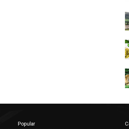
Popular
C