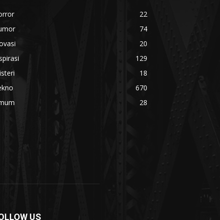
orror
22
umor
74
ovasi
20
spirasi
129
steri
18
ekno
670
mum
28
OLLOW US