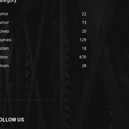
ategory
orror
22
umor
73
ovasi
20
spirasi
129
steri
18
ekno
670
mum
28
OLLOW US