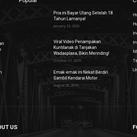
Popular
C
Pria ini Bayar Utang Setelah 18
H
Tahun Lamanya!
H
January 23, 2020
In
In
Viral Video Penampakan
kan
Kuntilanak di Tanjakan
k
Mi
Wadasplasa, Bikin Merinding!
T
October 21, 2019
U
n
Emak-emak ini Nekat Berdiri
Sambil Kendarai Motor
August 28, 2019
OUT US
F