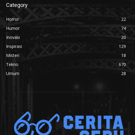
Category
Horror
22
Humor
74
Inovasi
20
Inspirasi
129
Misteri
18
Tekno
670
Umum
28