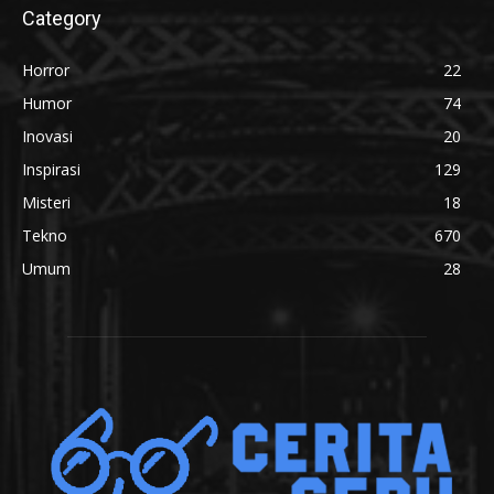
Category
Horror
22
Humor
74
Inovasi
20
Inspirasi
129
Misteri
18
Tekno
670
Umum
28