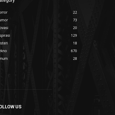
ategory
orror
22
umor
73
ovasi
20
spirasi
129
steri
18
ekno
670
mum
28
OLLOW US