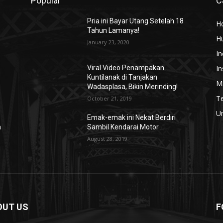
Popular
C
Pria ini Bayar Utang Setelah 18
H
Tahun Lamanya!
H
January 23, 2020
In
In
Viral Video Penampakan
Kuntilanak di Tanjakan
Mi
Wadasplasa, Bikin Merinding!
T
October 21, 2019
U
Emak-emak ini Nekat Berdiri
a
Sambil Kendarai Motor
August 28, 2019
OUT US
F