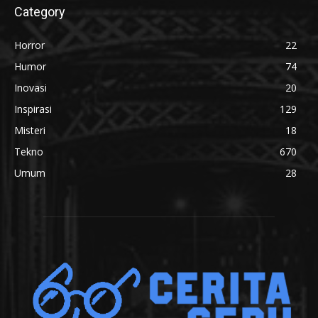
Category
Horror
22
Humor
74
Inovasi
20
Inspirasi
129
Misteri
18
Tekno
670
Umum
28