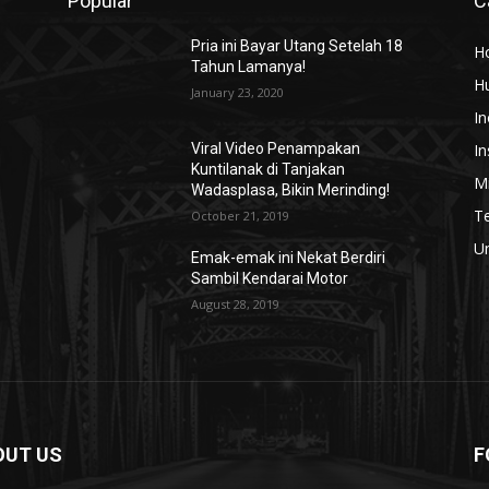
Popular
C
Pria ini Bayar Utang Setelah 18
H
Tahun Lamanya!
H
January 23, 2020
In
In
Viral Video Penampakan
Kuntilanak di Tanjakan
Mi
Wadasplasa, Bikin Merinding!
T
October 21, 2019
U
Emak-emak ini Nekat Berdiri
Sambil Kendarai Motor
August 28, 2019
OUT US
F