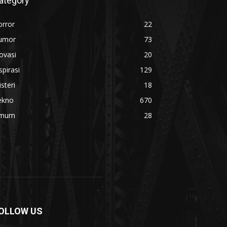
ategory
orror
22
umor
73
ovasi
20
spirasi
129
steri
18
ekno
670
mum
28
OLLOW US