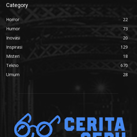
Category
Horror
22
Humor
73
Inovasi
20
Inspirasi
129
Misteri
18
Tekno
670
Umum
28