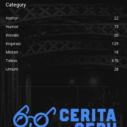
Category
Horror
22
Humor
73
Inovasi
20
Inspirasi
129
Misteri
18
Tekno
670
Umum
28