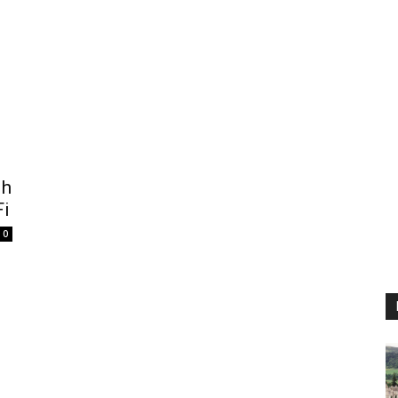
ih
Fi
0