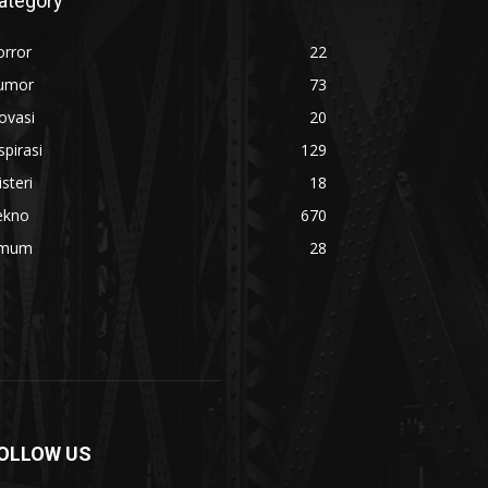
ategory
orror
22
umor
73
ovasi
20
spirasi
129
steri
18
ekno
670
mum
28
OLLOW US