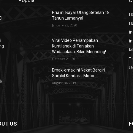
Popular
C
Pria ini Bayar Utang Setelah 18
H
C!
Tahun Lamanya!
H
January 23, 2020
In
In
i
Viral Video Penampakan
ng
Kuntilanak di Tanjakan
Mi
Wadasplasa, Bikin Merinding!
T
October 21, 2019
U
Emak-emak ini Nekat Berdiri
Sambil Kendarai Motor
ok
August 28, 2019
OUT US
F