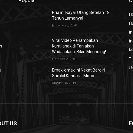
Popular
C
Pria ini Bayar Utang Setelah 18
H
Tahun Lamanya!
H
January 23, 2020
In
In
Viral Video Penampakan
on
Kuntilanak di Tanjakan
Mi
Wadasplasa, Bikin Merinding!
T
October 21, 2019
U
u
Emak-emak ini Nekat Berdiri
Sambil Kendarai Motor
August 28, 2019
OUT US
F