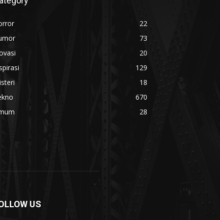
ategory
orror
22
umor
73
ovasi
20
spirasi
129
steri
18
ekno
670
mum
28
OLLOW US