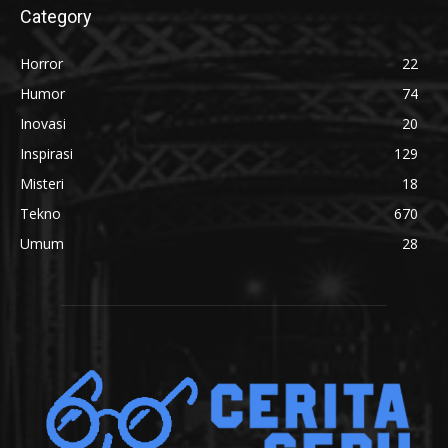
Category
Horror
22
Humor
74
Inovasi
20
Inspirasi
129
Misteri
18
Tekno
670
Umum
28