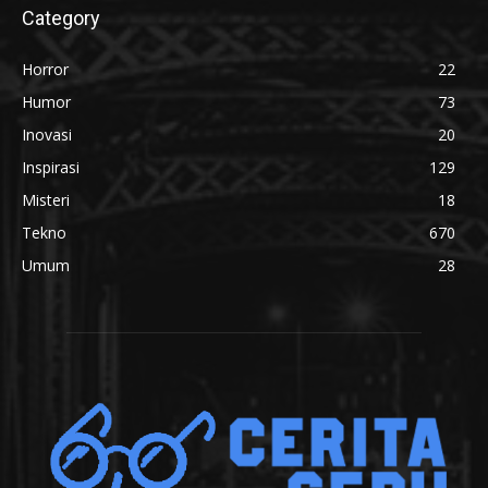
Category
Horror
22
Humor
73
Inovasi
20
Inspirasi
129
Misteri
18
Tekno
670
Umum
28