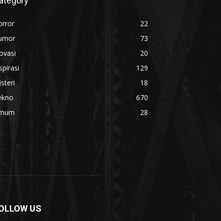
ategory
orror
22
umor
73
ovasi
20
spirasi
129
steri
18
ekno
670
mum
28
OLLOW US