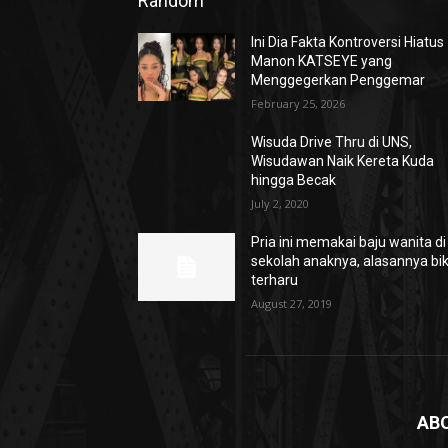
Random
Ini Dia Fakta Kontroversi Hiatus
Manon KATSEYE yang
Menggegerkan Penggemar
February 25, 2026
Wisuda Drive Thru di UNS,
Wisudawan Naik Kereta Kuda
hingga Becak
July 2, 2020
Pria ini memakai baju wanita di
sekolah anaknya, alasannya bik
terharu
August 27, 2019
AB