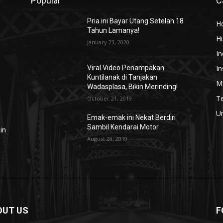
Popular
C
Pria ini Bayar Utang Setelah 18
H
Tahun Lamanya!
H
January 23, 2020
In
In
Viral Video Penampakan
Kuntilanak di Tanjakan
Mi
Wadasplasa, Bikin Merinding!
T
October 21, 2019
U
Emak-emak ini Nekat Berdiri
Sambil Kendarai Motor
in
August 28, 2019
OUT US
F